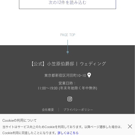
次の
12
件を読み込む
PAGE TOP
【公式】小笠原伯爵邸 | ウェディング
東京都新宿区河田町10-10
営業日時：
11:00〜19:00 (年末年始除く年中無休)
会社概要
プライバシーポリシー
Cookieの利用について
(C) 2022 INTERNATIONAL SEIWA Co.,Ltd.ALL RIGHTS RESERVED.
当サイトはサービス向上のためCookieを利用しております。以降ページ遷移した場合は、
Cookie利用に同意したことになります。
詳しくはこちら