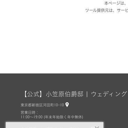
本ページは、
ツール提供元は、サービ
【公式】小笠原伯爵邸 | ウェディング
東京都新宿区河田町10-10
営業日時：
11:00〜19:00 (年末年始除く年中無休)